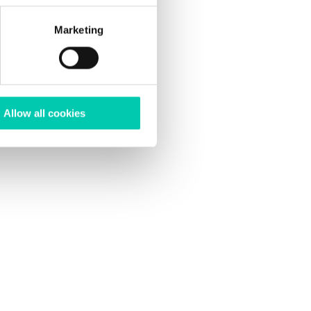
Marketing
peration and security of the
nt, which you can express in
ss personal data in
GFT
Allow all cookies