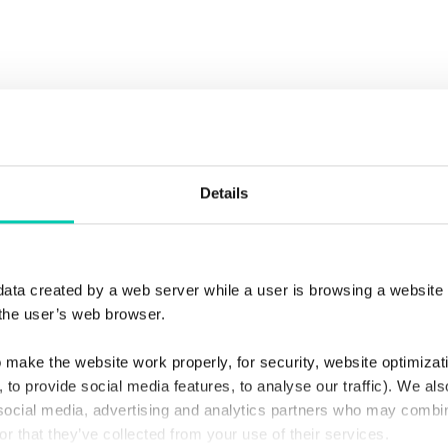
g (RStV):
stanz
Details
rbehalten.
lt regelmäßig überprüft und aktualisiert. Sollten Sie dennoch Fehler 
geben Sie gegebenenfalls die entsprechenden Seiten oder Abschnitte an
data created by a web server while a user is browsing a website
the user’s web browser.
make the website work properly, for security, website optimiza
 to provide social media features, to analyse our traffic). We al
 social media, advertising and analytics partners who may combine
or that they’ve collected from your use of their services.