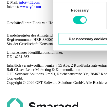
E-Mail:
info@gft.com
Consent
Internet:
www.gft.com
Essential and non-essentia
Necessary
Selection
In accordance with the regul
website without your consent.
Geschäftsführer: Floris van Heijst
the Cookiebot tool. Learn m
Privacy Notice
.
Handelsregister des Amtsgerichts Freiburg i. Br.
Use necessary cookies
Registernummer: HRB 380967
You can at any time change 
Sitz der Gesellschaft: Konstanz
Umsatzsteuer-Identifikationsnummer:
DE 14231 3631
Inhaltlich verantwortlich gemäß § 55 Abs. 2 Rundfunkstaatsvertra
Ralf Glaser, Leiter Marketing & Kommunikation
GFT Software Solutions GmbH, Reichenaustraße 39a, 78467 Kon
Copyright:
Copyright © 2026 GFT Software Solutions GmbH. Alle Rechte vo