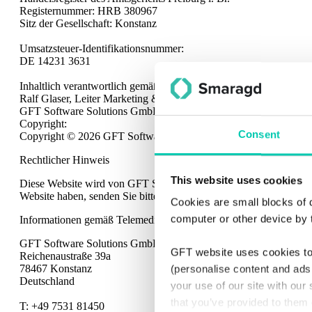
Registernummer: HRB 380967
Sitz der Gesellschaft: Konstanz
Umsatzsteuer-Identifikationsnummer:
DE 14231 3631
Inhaltlich verantwortlich gemäß § 55 Abs. 2 Rundfunkstaatsvertra
Ralf Glaser, Leiter Marketing & Kommunikation
GFT Software Solutions GmbH, Reichenaustraße 39a, 78467 Kon
Copyright:
Consent
Copyright © 2026 GFT Software Solutions GmbH. Alle Rechte vo
Rechtlicher Hinweis
This website uses cookies
Diese Website wird von GFT Software Solutions mit größter Sorgfa
Website haben, senden Sie bitte eine E-Mail an
info@gft.com
und 
Cookies are small blocks of 
computer or other device by 
Informationen gemäß Telemediengesetz (Telemediengesetz)
GFT Software Solutions GmbH
GFT website uses cookies to 
Reichenaustraße 39a
78467 Konstanz
(personalise content and ads,
Deutschland
your use of our site with our
that you’ve provided to them 
T: +49 7531 81450