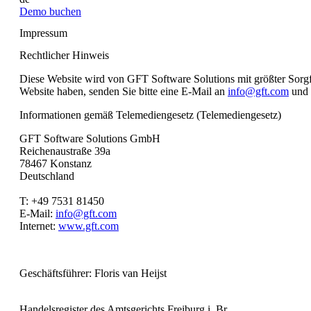
Demo buchen
Impressum
Rechtlicher Hinweis
Diese Website wird von GFT Software Solutions mit größter Sorgfa
Website haben, senden Sie bitte eine E-Mail an
info@gft.com
und 
Informationen gemäß Telemediengesetz (Telemediengesetz)
GFT Software Solutions GmbH
Reichenaustraße 39a
78467 Konstanz
Deutschland
T: +49 7531 81450
E-Mail:
info@gft.com
Internet:
www.gft.com
Geschäftsführer: Floris van Heijst
Handelsregister des Amtsgerichts Freiburg i. Br.