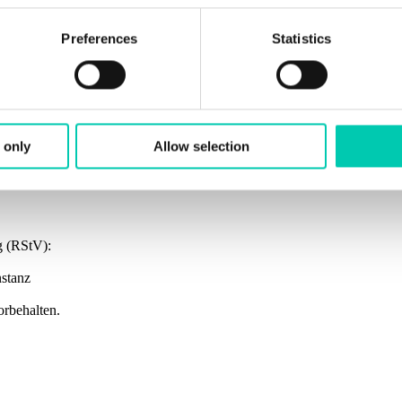
l cookies
Preferences
Statistics
ations, we may always use essential cookies, necessary for the o
 In other cases, cookies will only be used with your prior conse
ore about who we are, how you can contact us and how we proce
 only
Allow selection
or withdraw your consent from the
Cookie Declaration
.
g (RStV):
stanz
rbehalten.