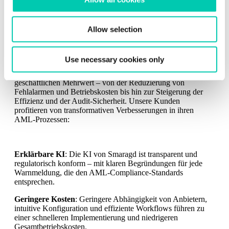
einer schnelleren Implementierung und niedrigeren
process personal data in
GFT Privacy Notice
.
Gesamtbetriebskosten.
Verbesserte Effizienz
: Die Bearbeitung von Warnmeldungen
Allow selection
You can at any time change or withdraw your consent
mit einem Klick, die integrierte SAR-Einreichung und die
from the
Cookie Declaration
.
Fallansicht in Echtzeit sparen Zeit und steigern den Durchsatz
– selbst bei wachsenden Volumina.
Use necessary cookies only
Smaragds Transaktionsmonitoring bietet einen klaren
geschäftlichen Mehrwert – von der Reduzierung von
Fehlalarmen und Betriebskosten bis hin zur Steigerung der
Effizienz und der Audit-Sicherheit. Unsere Kunden
profitieren von transformativen Verbesserungen in ihren
AML-Prozessen:
Erklärbare KI
: Die KI von Smaragd ist transparent und
regulatorisch konform – mit klaren Begründungen für jede
Warnmeldung, die den AML-Compliance-Standards
entsprechen.
Geringere Kosten
: Geringere Abhängigkeit von Anbietern,
intuitive Konfiguration und effiziente Workflows führen zu
einer schnelleren Implementierung und niedrigeren
Gesamtbetriebskosten.