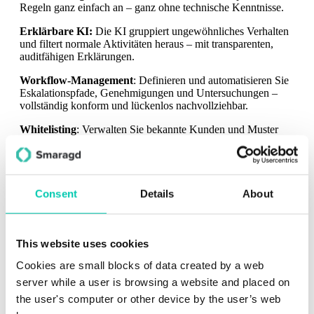
Regeln ganz einfach an – ganz ohne technische Kenntnisse.
Erklärbare KI:
Die KI gruppiert ungewöhnliches Verhalten
und filtert normale Aktivitäten heraus – mit transparenten,
auditfähigen Erklärungen.
Workflow-Management
: Definieren und automatisieren Sie
Eskalationspfade, Genehmigungen und Untersuchungen –
vollständig konform und lückenlos nachvollziehbar.
Whitelisting
: Verwalten Sie bekannte Kunden und Muster
direkt im System, um Fehlalarme und manuellen Aufwand zu
reduzieren.
360°-Kundenansicht
: Greifen Sie auf alle relevanten Daten,
Warnmeldungen und Fallhistorien in einem zentralen Profil
Consent
Details
About
zu.
GoAML-Modul
: Erstellen und verwalten Sie Berichte über
verdächtige Aktivitäten direkt im System – bereit für die
This website uses cookies
nahtlose Übermittlung an Ihre FIU.
Cookies are small blocks of data created by a web
Dynamische Schwellenwertberechnung
: Die adaptive,
server while a user is browsing a website and placed on
statistikbasierte Berechnung von Schwellenwerten
the user's computer or other device by the user’s web
gewährleistet eine intelligentere Abstimmung über